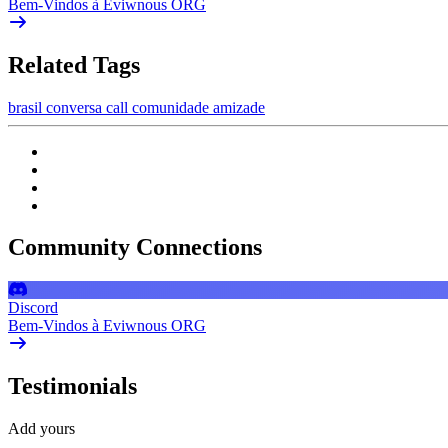
Bem-Vindos à Eviwnous ORG
Related Tags
brasil
conversa
call
comunidade
amizade
Community Connections
Discord
Bem-Vindos à Eviwnous ORG
Testimonials
Add yours