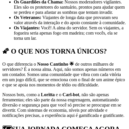
Os Guardiões da Chama:
Nossos moderadores vigilantes.
Eles são os protetores do santuário, prontos para ajudar quem
se perdeu e para afastar as sombras que tentam invadir.
Os Veteranos:
Viajantes de longa data que provaram seu
valor através da interação e do apoio constante à comunidade.
Os Viajantes:
Você! A alma do servidor. Sem os viajantes, a
fogueira seria apenas fogo em madeira; com vocês, ela se
torna um lar.
ㅤㅤㅤ🌠 O QUE NOS TORNA ÚNICOS?
O que diferencia o
Nosso Cantinho 🌟
de outros milhares de
servidores? É a nossa alma. Aqui, não somos apenas números em
um contador. Somos uma comunidade que vibra com cada vitória
em um jogo difícil, que se emociona com o final de um anime épico
e que se apoia nos momentos de tédio ou dificuldade.
Nossos bots, como a
Loritta
e o
Carl-bot
, não são apenas
ferramentas; eles são parte da nossa engrenagem, automatizando
diversão e segurança para que você só precise se preocupar em se
divertir. Com sistemas de economia, níveis por atividade e
notificações precisas, a experiência aqui é gamificada e gratificante.
ㅤㅤㅤ🗺️SUA JORNADA COMEÇA AGORA