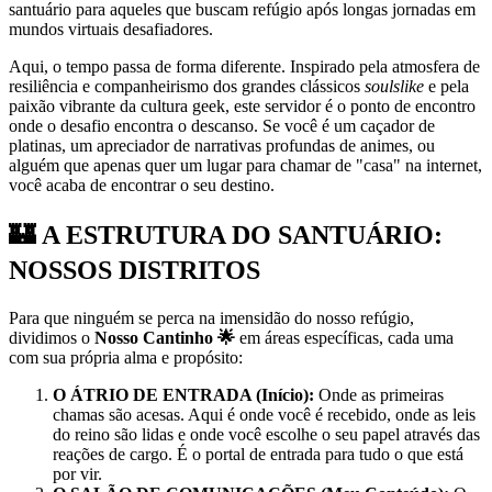
santuário para aqueles que buscam refúgio após longas jornadas em
mundos virtuais desafiadores.
Aqui, o tempo passa de forma diferente. Inspirado pela atmosfera de
resiliência e companheirismo dos grandes clássicos
soulslike
e pela
paixão vibrante da cultura geek, este servidor é o ponto de encontro
onde o desafio encontra o descanso. Se você é um caçador de
platinas, um apreciador de narrativas profundas de animes, ou
alguém que apenas quer um lugar para chamar de "casa" na internet,
você acaba de encontrar o seu destino.
ㅤㅤㅤ🏰 A ESTRUTURA DO SANTUÁRIO:
NOSSOS DISTRITOS
Para que ninguém se perca na imensidão do nosso refúgio,
dividimos o
Nosso Cantinho 🌟
em áreas específicas, cada uma
com sua própria alma e propósito:
O ÁTRIO DE ENTRADA (Início):
Onde as primeiras
chamas são acesas. Aqui é onde você é recebido, onde as leis
do reino são lidas e onde você escolhe o seu papel através das
reações de cargo. É o portal de entrada para tudo o que está
por vir.