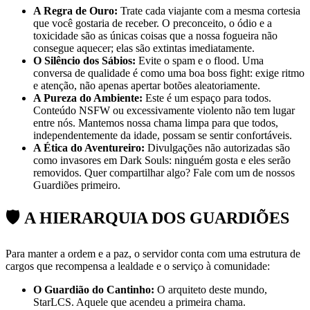
A Regra de Ouro:
Trate cada viajante com a mesma cortesia
que você gostaria de receber. O preconceito, o ódio e a
toxicidade são as únicas coisas que a nossa fogueira não
consegue aquecer; elas são extintas imediatamente.
O Silêncio dos Sábios:
Evite o spam e o flood. Uma
conversa de qualidade é como uma boa boss fight: exige ritmo
e atenção, não apenas apertar botões aleatoriamente.
A Pureza do Ambiente:
Este é um espaço para todos.
Conteúdo NSFW ou excessivamente violento não tem lugar
entre nós. Mantemos nossa chama limpa para que todos,
independentemente da idade, possam se sentir confortáveis.
A Ética do Aventureiro:
Divulgações não autorizadas são
como invasores em Dark Souls: ninguém gosta e eles serão
removidos. Quer compartilhar algo? Fale com um de nossos
Guardiões primeiro.
ㅤㅤㅤ🛡️ A HIERARQUIA DOS GUARDIÕES
Para manter a ordem e a paz, o servidor conta com uma estrutura de
cargos que recompensa a lealdade e o serviço à comunidade:
O Guardião do Cantinho:
O arquiteto deste mundo,
StarLCS. Aquele que acendeu a primeira chama.