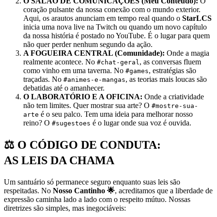
O SALÃO DE COMUNICAÇÕES (Meu Conteúdo):
O
coração pulsante da nossa conexão com o mundo exterior.
Aqui, os arautos anunciam em tempo real quando o
StarLCS
inicia uma nova live na Twitch ou quando um novo capítulo
da nossa história é postado no YouTube. É o lugar para quem
não quer perder nenhum segundo da ação.
A FOGUEIRA CENTRAL (Comunidade):
Onde a magia
realmente acontece. No
, as conversas fluem
#chat-geral
como vinho em uma taverna. No
, estratégias são
#games
traçadas. No
, as teorias mais loucas são
#animes-e-mangas
debatidas até o amanhecer.
O LABORATÓRIO E A OFICINA:
Onde a criatividade
não tem limites. Quer mostrar sua arte? O
#mostre-sua-
é o seu palco. Tem uma ideia para melhorar nosso
arte
reino? O
é o lugar onde sua voz é ouvida.
#sugestoes
ㅤㅤㅤ⚖️ O CÓDIGO DE CONDUTA:
AS LEIS DA CHAMA
Um santuário só permanece seguro enquanto suas leis são
respeitadas. No
Nosso Cantinho 🌟
, acreditamos que a liberdade de
expressão caminha lado a lado com o respeito mútuo. Nossas
diretrizes são simples, mas inegociáveis: