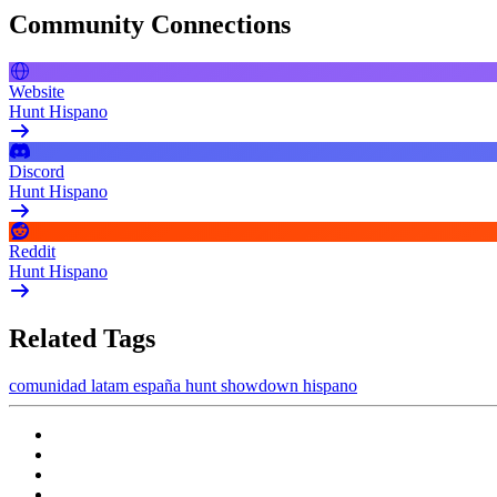
Community Connections
Website
Hunt Hispano
Discord
Hunt Hispano
Reddit
Hunt Hispano
Related Tags
comunidad
latam
españa
hunt showdown
hispano